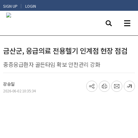
|
SIGN UP
LOGIN
금산군, 응급의료 전용헬기 인계점 현장 점검
중증응급환자 골든타임 확보 안전관리 강화
강승일
기
프
메
글
2026-06-02 10:35:34
사
린
일
씨
공
트
보
키
유
내
우
하
기
기
기