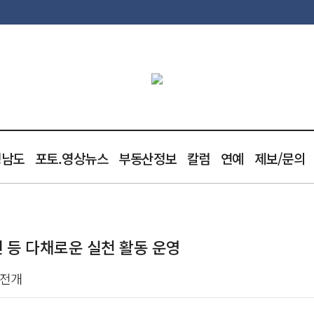
청남도
포토.영상뉴스
부동산정보
칼럼
연예
제보/문의
 등 다채로운 실천 활동 운영
 전개