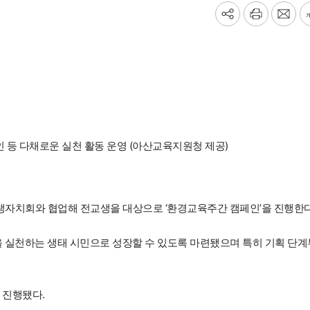
기
프
메
사
린
일
공
트
보
유
내
하
기
기
인 등 다채로운 실천 활동 운영 (아산교육지원청 제공)
생자치회와 협업해 전교생을 대상으로 ‘환경교육주간 캠페인’을 진행한다
을 실천하는 생태 시민으로 성장할 수 있도록 마련됐으며 특히 기획 단계
 진행됐다.