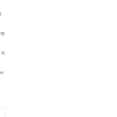
간
수반
 지
용서