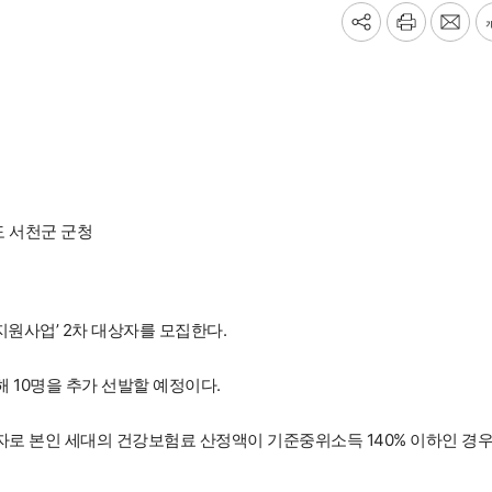
기
프
메
사
린
일
공
트
보
유
내
하
기
기
 서천군 군청
 지원사업’ 2차 대상자를 모집한다.
해 10명을 추가 선발할 예정이다.
 자로 본인 세대의 건강보험료 산정액이 기준중위소득 140% 이하인 경우