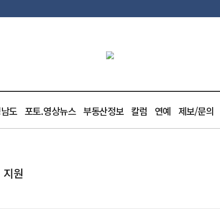
청남도
포토.영상뉴스
부동산정보
칼럼
연예
제보/문의
원 지원