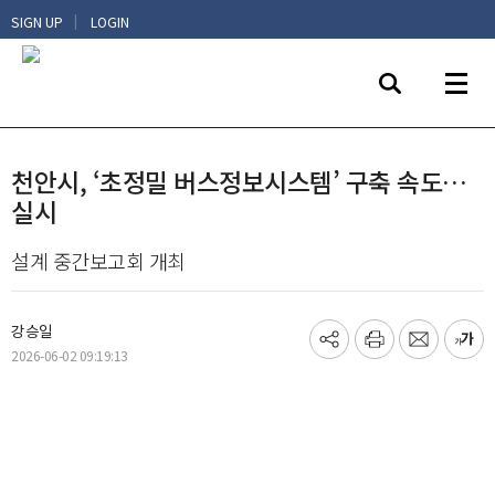
|
SIGN UP
LOGIN
천안시, ‘초정밀 버스정보시스템’ 구축 속도…
실시
설계 중간보고회 개최
강승일
기
프
메
글
2026-06-02 09:19:13
사
린
일
씨
공
트
보
키
유
내
우
하
기
기
기