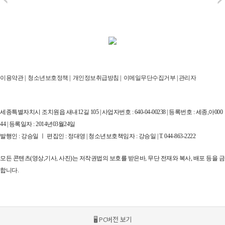
이용약관
|
청소년보호정책
|
개인정보취급방침
|
이메일무단수집거부
|
관리자
세종특별자치시 조치원읍 새내12길 105 | 사업자번호 : 640-04-00238 | 등록번호 : 세종,아000
44 | 등록일자 : 2014년03월24일
발행인 : 강승일 ㅣ 편집인 : 정대영 | 청소년보호책임자 : 강승일 | T. 044-863-2222
모든 콘텐츠(영상,기사, 사진)는 저작권법의 보호를 받은바, 무단 전재와 복사, 배포 등을 금
합니다.
🖥 PC버전 보기