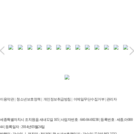
이용약관
|
청소년보호정책
|
개인정보취급방침
|
이메일무단수집거부
|
관리자
세종특별자치시 조치원읍 새내12길 105 | 사업자번호 : 640-04-00238 | 등록번호 : 세종,아000
44 | 등록일자 : 2014년03월24일
발행인 : 강승일 ㅣ 편집인 : 정대영 | 청소년보호책임자 : 강승일 | T. 044-863-2222