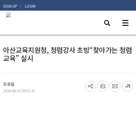
|
SIGN UP
LOGIN
아산교육지원청, 청렴강사 초빙“찾아가는 청렴
교육” 실시
강승일
기
프
메
글
2026-06-02 09:51:47
사
린
일
씨
공
트
보
키
유
내
우
하
기
기
기