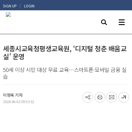
|
SIGN UP
LOGIN
세종시교육청평생교육원, ‘디지털 청춘 배움교
실’ 운영
50세 이상 시민 대상 무료 교육…스마트폰·모바일 금융 실
습
이정욱 기자
기
프
메
글
2026-06-02 09:53:32
사
린
일
씨
공
트
보
키
유
내
우
하
기
기
기