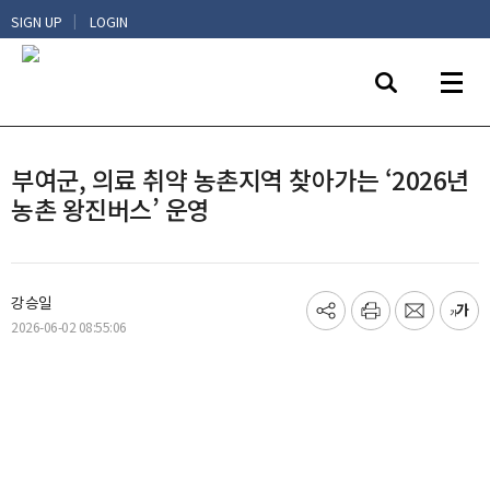
|
SIGN UP
LOGIN
부여군, 의료 취약 농촌지역 찾아가는 ‘2026년
농촌 왕진버스’ 운영
강승일
기
프
메
글
2026-06-02 08:55:06
사
린
일
씨
공
트
보
키
유
내
우
하
기
기
기