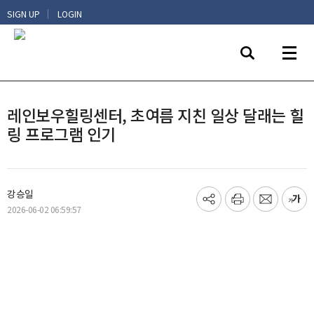
|
SIGN UP
LOGIN
레인보우힐링센터, 초여름 지친 일상 달래는 힐
링 프로그램 인기
강승일
기
프
메
글
2026-06-02 06:59:57
사
린
일
씨
공
트
보
키
유
내
우
하
기
기
기