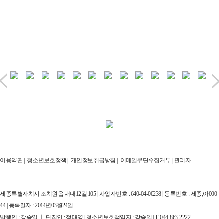
이용약관
|
청소년보호정책
|
개인정보취급방침
|
이메일무단수집거부
|
관리자
세종특별자치시 조치원읍 새내12길 105 | 사업자번호 : 640-04-00238 | 등록번호 : 세종,아000
44 | 등록일자 : 2014년03월24일
발행인 : 강승일 ㅣ 편집인 : 정대영 | 청소년보호책임자 : 강승일 | T. 044-863-2222