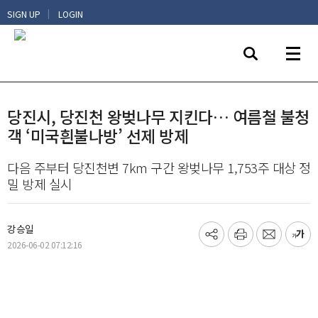
|
SIGN UP
LOGIN
당진시, 당진천 왕벚나무 지킨다… 여름철 불청
객 ‘미국흰불나방’ 선제 방제
다음 주부터 당진천변 7km 구간 왕벚나무 1,753주 대상 정
밀 방제 실시
강승일
기
프
메
글
2026-06-02 07:12:16
사
린
일
씨
공
트
보
키
유
내
우
하
기
기
기