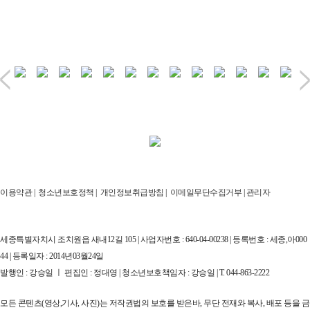
이용약관
|
청소년보호정책
|
개인정보취급방침
|
이메일무단수집거부
|
관리자
세종특별자치시 조치원읍 새내12길 105 | 사업자번호 : 640-04-00238 | 등록번호 : 세종,아000
44 | 등록일자 : 2014년03월24일
발행인 : 강승일 ㅣ 편집인 : 정대영 | 청소년보호책임자 : 강승일 | T. 044-863-2222
모든 콘텐츠(영상,기사, 사진)는 저작권법의 보호를 받은바, 무단 전재와 복사, 배포 등을 금