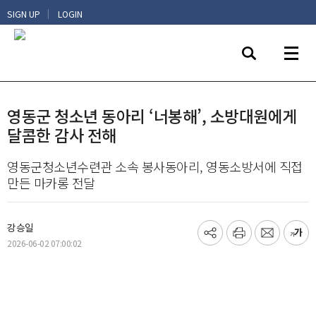
|
SIGN UP
LOGIN
영동군 청소년 동아리 ‘너봉해’, 소방대원에게
달콤한 감사 전해
영동군청소년수련관 소속 봉사동아리, 영동소방서에 직접
만든 마카롱 전달
강승일
기
프
메
글
2026-06-02 07:00:02
사
린
일
씨
공
트
보
키
유
내
우
하
기
기
기