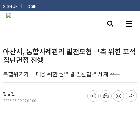
|
SIGN UP
LOGIN
아산시, 통합사례관리 발전모형 구축 위한 표적
집단면접 진행
복합위기가구 대응 위한 권역별 민관협력 체계 주목
강승일
기
프
메
글
2026-06-02 07:09:00
사
린
일
씨
공
트
보
키
유
내
우
하
기
기
기