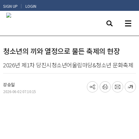
|
SIGN UP
LOGIN
청소년의 끼와 열정으로 물든 축제의 현장
2026년 제1차 당진시청소년어울림마당&청소년 문화축제
강승일
기
프
메
글
2026-06-02 07:10:15
사
린
일
씨
공
트
보
키
유
내
우
하
기
기
기