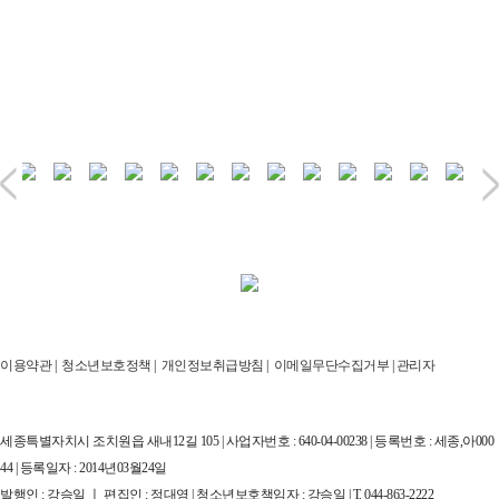
이용약관
|
청소년보호정책
|
개인정보취급방침
|
이메일무단수집거부
|
관리자
세종특별자치시 조치원읍 새내12길 105 | 사업자번호 : 640-04-00238 | 등록번호 : 세종,아000
44 | 등록일자 : 2014년03월24일
발행인 : 강승일 ㅣ 편집인 : 정대영 | 청소년보호책임자 : 강승일 | T. 044-863-2222