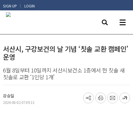
|
SIGN UP
LOGIN
서산시, 구강보건의 날 기념 ‘칫솔 교환 캠페인’
운영
6월 8일부터 10일까지 서산시보건소 1층에서 헌 칫솔 새
칫솔로 교환 ‘1인당 1개’
강승일
기
프
메
글
2026-06-02 07:09:13
사
린
일
씨
공
트
보
키
유
내
우
하
기
기
기