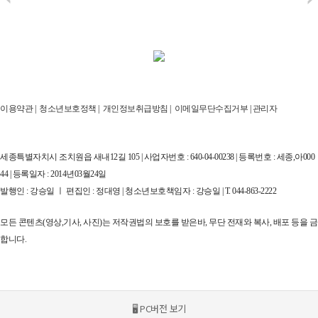
이용약관
|
청소년보호정책
|
개인정보취급방침
|
이메일무단수집거부
|
관리자
세종특별자치시 조치원읍 새내12길 105 | 사업자번호 : 640-04-00238 | 등록번호 : 세종,아000
44 | 등록일자 : 2014년03월24일
발행인 : 강승일 ㅣ 편집인 : 정대영 | 청소년보호책임자 : 강승일 | T. 044-863-2222
모든 콘텐츠(영상,기사, 사진)는 저작권법의 보호를 받은바, 무단 전재와 복사, 배포 등을 금
합니다.
🖥 PC버전 보기