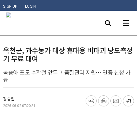
|
SIGN UP
LOGIN
옥천군, 과수농가 대상 휴대용 비파괴 당도측정
기 무료 대여
복숭아·포도 수확철 앞두고 품질관리 지원… 연중 신청 가
능
강승일
기
프
메
글
2026-06-02 07:20:51
사
린
일
씨
공
트
보
키
유
내
우
하
기
기
기