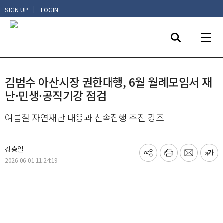
|
SIGN UP
LOGIN
김범수 아산시장 권한대행, 6월 월례모임서 재
난·민생·공직기강 점검
여름철 자연재난 대응과 신속집행 추진 강조
강승일
기
프
메
글
2026-06-01 11:24:19
사
린
일
씨
공
트
보
키
유
내
우
하
기
기
기