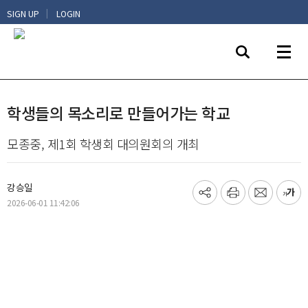
|
SIGN UP
LOGIN
학생들의 목소리로 만들어가는 학교
모종중, 제1회 학생회 대의원회의 개최
강승일
기
프
메
글
2026-06-01 11:42:06
사
린
일
씨
공
트
보
키
유
내
우
하
기
기
기