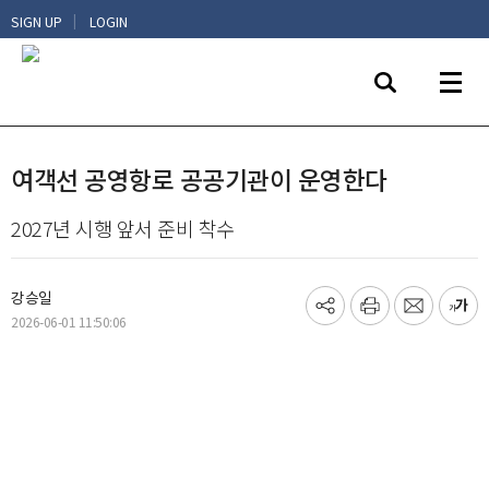
|
SIGN UP
LOGIN
여객선 공영항로 공공기관이 운영한다
2027년 시행 앞서 준비 착수
강승일
기
프
메
글
2026-06-01 11:50:06
사
린
일
씨
공
트
보
키
유
내
우
하
기
기
기