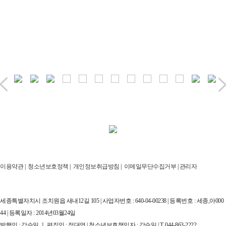
이용약관
|
청소년보호정책
|
개인정보취급방침
|
이메일무단수집거부
|
관리자
세종특별자치시 조치원읍 새내12길 105 | 사업자번호 : 640-04-00238 | 등록번호 : 세종,아000
44 | 등록일자 : 2014년03월24일
발행인 : 강승일 ㅣ 편집인 : 정대영 | 청소년보호책임자 : 강승일 | T. 044-863-2222