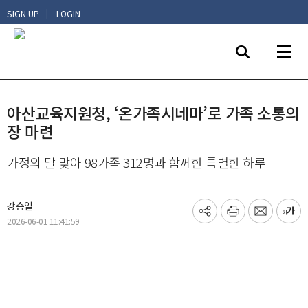
|
SIGN UP
LOGIN
아산교육지원청, ‘온가족시네마’로 가족 소통의
장 마련
가정의 달 맞아 98가족 312명과 함께한 특별한 하루
강승일
기
프
메
글
2026-06-01 11:41:59
사
린
일
씨
공
트
보
키
유
내
우
하
기
기
기