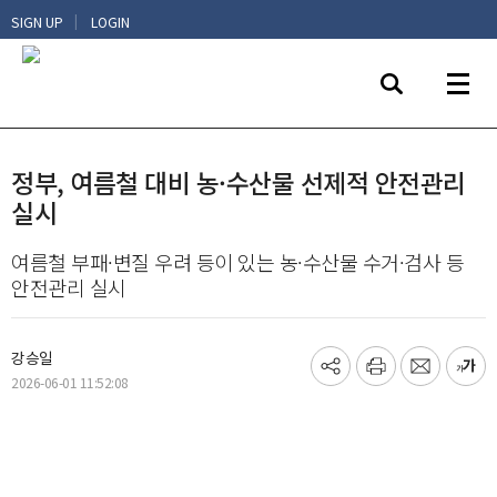
|
SIGN UP
LOGIN
정부, 여름철 대비 농·수산물 선제적 안전관리
실시
여름철 부패·변질 우려 등이 있는 농·수산물 수거·검사 등
안전관리 실시
강승일
기
프
메
글
2026-06-01 11:52:08
사
린
일
씨
공
트
보
키
유
내
우
하
기
기
기