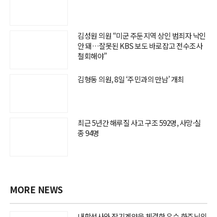
김성원 의원 “미군 주둔지역 상인 범죄자 낙인
안 돼…잘못된 KBS 보도 바로잡고 전수조사
철회해야”
김형동 의원, 8일 ‘주민과의 만남’ 개최
최근 5년간 해루질 사고 구조 592명, 사망·실
종 94명
MORE NEWS
내항선사와 장기계약을 체결한 우수 화주님의