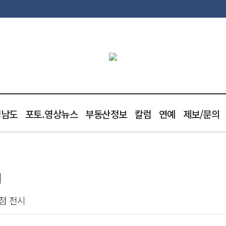
청남도
포토.영상뉴스
부동산정보
칼럼
연예
제보/문의
최
점 전시