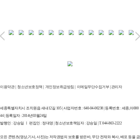
이용약관
|
청소년보호정책
|
개인정보취급방침
|
이메일무단수집거부
|
관리자
세종특별자치시 조치원읍 새내12길 105 | 사업자번호 : 640-04-00238 | 등록번호 : 세종,아000
44 | 등록일자 : 2014년03월24일
발행인 : 강승일 ㅣ 편집인 : 정대영 | 청소년보호책임자 : 강승일 | T. 044-863-2222
모든 콘텐츠(영상,기사, 사진)는 저작권법의 보호를 받은바, 무단 전재와 복사, 배포 등을 금