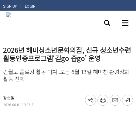
|
SIGN UP
LOGIN
2026년 해미청소년문화의집, 신규 청소년수련
활동인증프로그램‘걷go 줍go’ 운영
간월도 플로깅 활동 마쳐..오는 6월 13일 해미천 환경정화
활동 진행
강승일
기
프
메
글
2026-06-01 10:36:31
사
린
일
씨
공
트
보
키
유
내
우
하
기
기
기