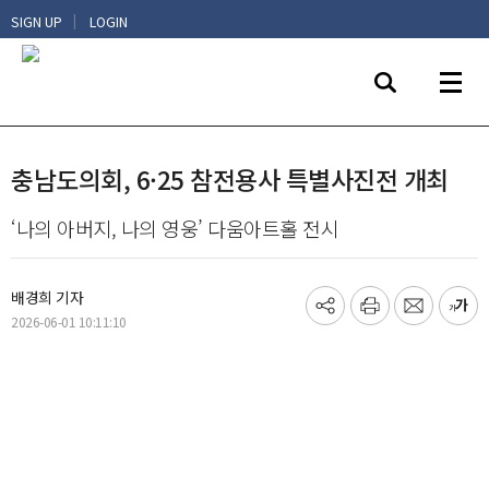
|
SIGN UP
LOGIN
충남도의회, 6·25 참전용사 특별사진전 개최
‘나의 아버지, 나의 영웅’ 다움아트홀 전시
배경희 기자
기
프
메
글
2026-06-01 10:11:10
사
린
일
씨
공
트
보
키
유
내
우
하
기
기
기