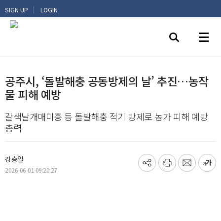
|
SIGN UP
LOGIN
공주시, ‘돌발해충 공동방제의 날’ 추진…농작
물 피해 예방
갈색날개매미충 등 돌발해충 적기 방제로 농가 피해 예방
총력
강승일
기
프
메
글
2026-06-01 09:20:27
사
린
일
씨
공
트
보
키
유
내
우
하
기
기
기