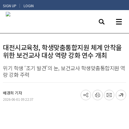
|
SIGN UP
LOGIN
대전시교육청, 학생맞춤통합지원 체계 안착을
위한 보건교사 대상 역량 강화 연수 개최
위기 학생 ‘조기 발견’의 눈, 보건교사 학생맞춤통합지원 역
량 강화 주력
배경희 기자
기
프
메
글
2026-06-01 09:22:37
사
린
일
씨
공
트
보
키
유
내
우
하
기
기
기