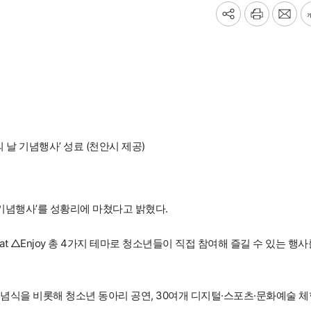
기
프
메
사
린
일
공
트
보
유
내
하
기
기
날 기념행사’ 성료 (천안시 제공)
기념행사’를 성황리에 마쳤다고 밝혔다.
eat △Enjoy 총 4가지 테마로 청소년들이 직접 참여해 즐길 수 있는 행사
을 비롯해 청소년 동아리 공연, 30여개 디지털·스포츠·문화예술 체