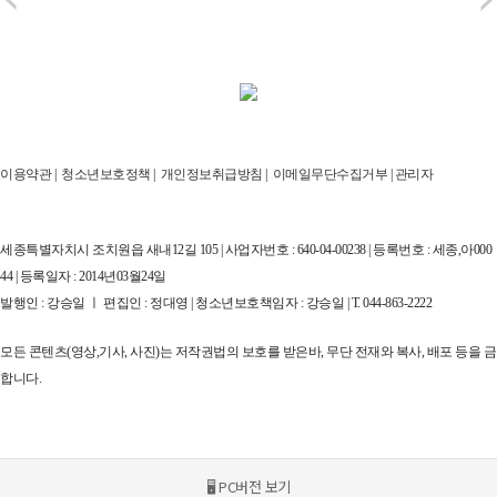
이용약관
|
청소년보호정책
|
개인정보취급방침
|
이메일무단수집거부
|
관리자
세종특별자치시 조치원읍 새내12길 105 | 사업자번호 : 640-04-00238 | 등록번호 : 세종,아000
44 | 등록일자 : 2014년03월24일
발행인 : 강승일 ㅣ 편집인 : 정대영 | 청소년보호책임자 : 강승일 | T. 044-863-2222
모든 콘텐츠(영상,기사, 사진)는 저작권법의 보호를 받은바, 무단 전재와 복사, 배포 등을 금
합니다.
🖥 PC버전 보기