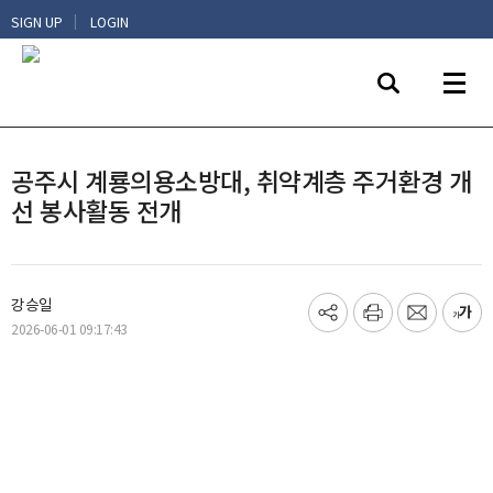
|
SIGN UP
LOGIN
공주시 계룡의용소방대, 취약계층 주거환경 개
선 봉사활동 전개
강승일
기
프
메
글
2026-06-01 09:17:43
사
린
일
씨
공
트
보
키
유
내
우
하
기
기
기