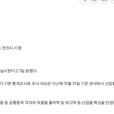
기
프
메
사
린
일
공
트
보
유
내
하
기
기
 천안시 시청
 실시한다고 1일 밝혔다.
기본 통계조사로 조사 대상은 지난해 12월 31일 기준 관내에서 산업
활용 등 공통항목 12개와 제품별 출하액 및 재고액 등 산업별 특성을 반영