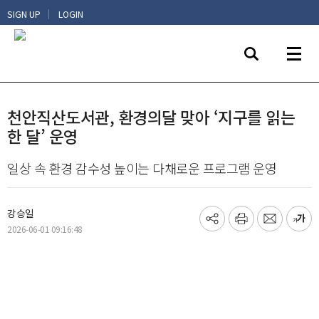
|
SIGN UP
LOGIN
천안직산도서관, 환경의달 맞아 ‘지구를 읽는
한 달’ 운영
일상 속 환경 감수성 높이는 다채로운 프로그램 운영
강승일
기
프
메
글
2026-06-01 09:16:48
사
린
일
씨
공
트
보
키
유
내
우
하
기
기
기