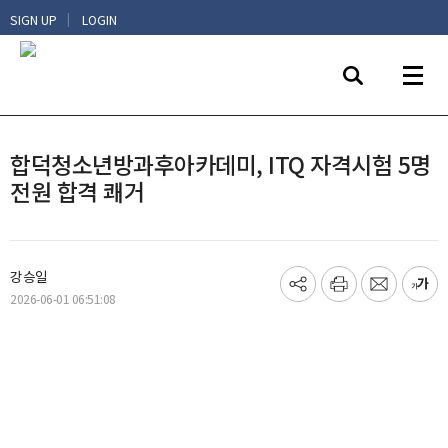
|
SIGN UP
LOGIN
합덕청소년방과후아카데미, ITQ 자격시험 5명
전원 합격 쾌거
강승일
기
프
메
글
2026-06-01 06:51:08
사
린
일
씨
공
트
보
키
유
내
우
하
기
기
기