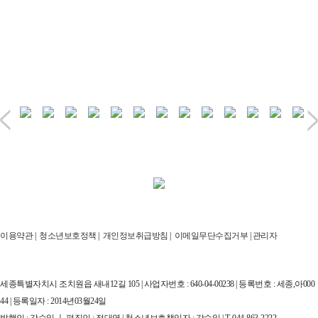
이용약관
|
청소년보호정책
|
개인정보취급방침
|
이메일무단수집거부
|
관리자
세종특별자치시 조치원읍 새내12길 105 | 사업자번호 : 640-04-00238 | 등록번호 : 세종,아000
44 | 등록일자 : 2014년03월24일
발행인 : 강승일 ㅣ 편집인 : 정대영 | 청소년보호책임자 : 강승일 | T. 044-863-2222