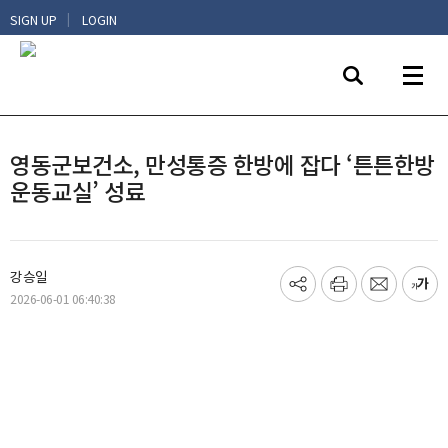
|
SIGN UP
LOGIN
영동군보건소, 만성통증 한방에 잡다 ‘튼튼한방
운동교실’ 성료
강승일
기
프
메
글
2026-06-01 06:40:38
사
린
일
씨
공
트
보
키
유
내
우
하
기
기
기