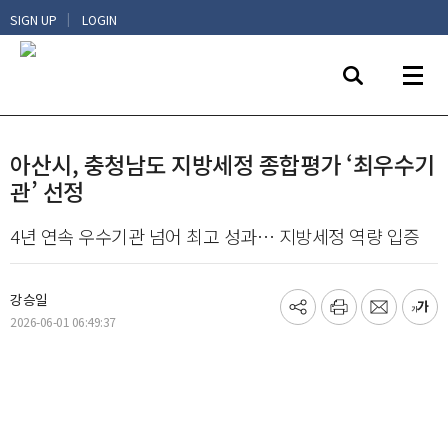
|
SIGN UP
LOGIN
아산시, 충청남도 지방세정 종합평가 ‘최우수기
관’ 선정
4년 연속 우수기관 넘어 최고 성과… 지방세정 역량 입증
강승일
기
프
메
글
2026-06-01 06:49:37
사
린
일
씨
공
트
보
키
유
내
우
하
기
기
기