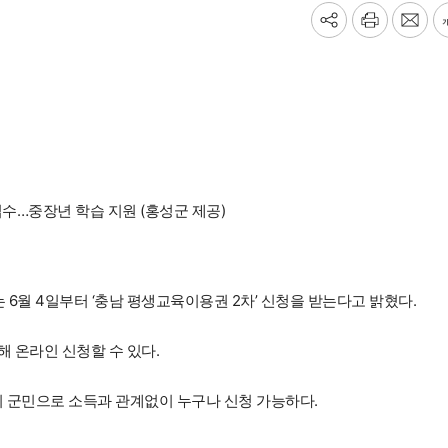
기
프
메
사
린
일
공
트
보
유
내
하
기
기
수…중장년 학습 지원 (홍성군 제공)
 6월 4일부터 ‘충남 평생교육이용권 2차’ 신청을 받는다고 밝혔다.
 온라인 신청할 수 있다.
의 군민으로 소득과 관계없이 누구나 신청 가능하다.