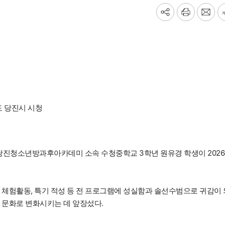
기
프
메
사
린
일
공
트
보
유
내
하
기
기
 당진시 시청
진청소년방과후아카데미 소속 수청중학교 3학년 원유경 학생이 202
, 체험활동, 특기 적성 등 전 프로그램에 성실함과 솔선수범으로 귀감이 
 문화로 변화시키는 데 앞장섰다.