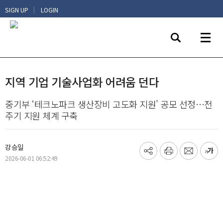
|
SIGN UP
LOGIN
지역 기업 기술사업화 어려움 던다
중기부 ‘테크노파크 생산장비 고도화 지원’ 공모 선정…전
주기 지원 체계 구축
강승일
기
프
메
글
2026-06-01 06:52:49
사
린
일
씨
공
트
보
키
유
내
우
하
기
기
기