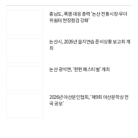
충남도, 폭염 대응 총력 '논산 전통시장·무더
위쉼터 현장점검 강화'
논산시, 2026년 을지연습 준비상황 보고회 개
최
논산 광석면, ‘펀펀 페스티벌’ 개최
2026년 아산문인협회, ‘제9회 아산문학상 전
국 공모’