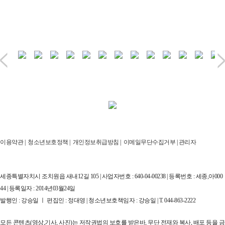
이용약관
|
청소년보호정책
|
개인정보취급방침
|
이메일무단수집거부
|
관리자
세종특별자치시 조치원읍 새내12길 105 | 사업자번호 : 640-04-00238 | 등록번호 : 세종,아000
44 | 등록일자 : 2014년03월24일
발행인 : 강승일 ㅣ 편집인 : 정대영 | 청소년보호책임자 : 강승일 | T. 044-863-2222
모든 콘텐츠(영상,기사, 사진)는 저작권법의 보호를 받은바, 무단 전재와 복사, 배포 등을 금