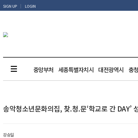
|
SIGN UP
LOGIN
중앙부처
세종특별자치시
대전광역시
충
송악청소년문화의집, 찾.청.문‘학교로 간 DAY’ 
강승일