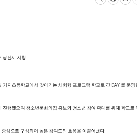
기
프
메
사
린
일
공
트
보
유
내
하
기
기
 당진시 시청
 기지초등학교에서 찾아가는 체험형 프로그램 학교로 간 DAY 를 운영
데 진행됐으며 청소년문화의집 홍보와 청소년 참여 확대를 위해 학교로 
을 중심으로 구성되어 높은 참여도와 호응을 이끌어냈다.