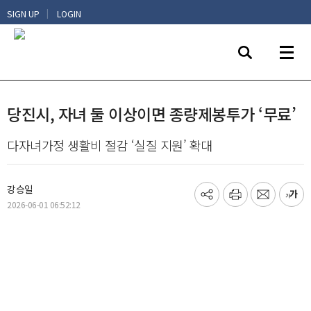
|
SIGN UP
LOGIN
당진시, 자녀 둘 이상이면 종량제봉투가 ‘무료’
다자녀가정 생활비 절감 ‘실질 지원’ 확대
강승일
기
프
메
글
2026-06-01 06:52:12
사
린
일
씨
공
트
보
키
유
내
우
하
기
기
기