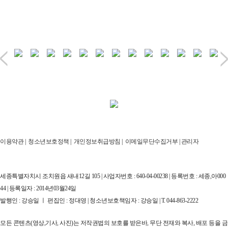
이용약관
|
청소년보호정책
|
개인정보취급방침
|
이메일무단수집거부
|
관리자
세종특별자치시 조치원읍 새내12길 105 | 사업자번호 : 640-04-00238 | 등록번호 : 세종,아000
44 | 등록일자 : 2014년03월24일
발행인 : 강승일 ㅣ 편집인 : 정대영 | 청소년보호책임자 : 강승일 | T. 044-863-2222
모든 콘텐츠(영상,기사, 사진)는 저작권법의 보호를 받은바, 무단 전재와 복사, 배포 등을 금