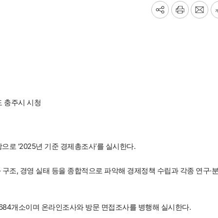
기
프
메
사
린
일
공
트
보
유
내
하
기
기
 충주시 시청
으로 ‘2025년 기준 경제총조사’를 실시한다.
구조, 경영 실태 등을 종합적으로 파악해 경제정책 수립과 각종 연구·
6684개소이며 온라인조사와 방문 면접조사를 병행해 실시한다.