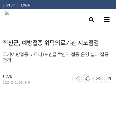
|
SIGN UP
LOGIN
진천군, 예방접종 위탁의료기관 지도점검
국가예방접종·코로나19·인플루엔자 접종 운영 실태 집중
점검
강승일
기
프
메
글
2026-06-01 06:43:45
사
린
일
씨
공
트
보
키
유
내
우
하
기
기
기