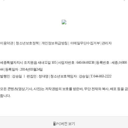
이용약관
|
청소년보호정책
|
개인정보취급방침
|
이메일무단수집거부
|
관리자
세종특별자치시 조치원읍 새내12길 105 | 사업자번호 : 640-04-00238 | 등록번호 : 세종,아000
44 | 등록일자 : 2014년03월24일
발행인 : 강승일 ㅣ 편집인 : 정대영 | 청소년보호책임자 : 강승일 | T. 044-863-2222
모든 콘텐츠(영상,기사, 사진)는 저작권법의 보호를 받은바, 무단 전재와 복사, 배포 등을 금
합니다.
🖥 PC버전 보기