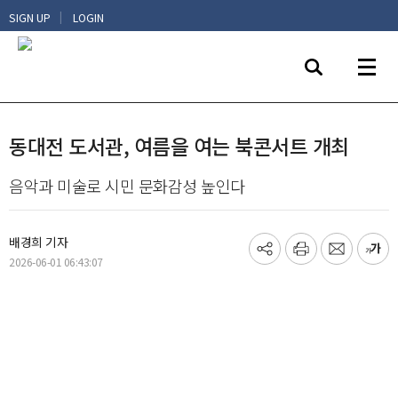
|
SIGN UP
LOGIN
동대전 도서관, 여름을 여는 북콘서트 개최
음악과 미술로 시민 문화감성 높인다
배경희 기자
기
프
메
글
2026-06-01 06:43:07
사
린
일
씨
공
트
보
키
유
내
우
하
기
기
기