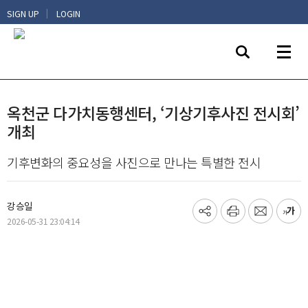
|
SIGN UP
LOGIN
옥천군 다가치동행센터, ‘기상기후사진 전시회’
개최
기후변화의 중요성을 사진으로 만나는 특별한 전시
강승일
기
프
메
글
2026-05-31 23:04:14
사
린
일
씨
공
트
보
키
유
내
우
하
기
기
기