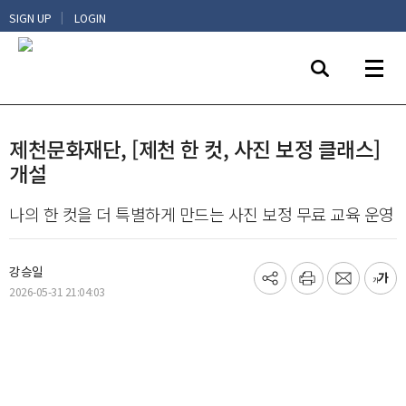
|
SIGN UP
LOGIN
제천문화재단, [제천 한 컷, 사진 보정 클래스]
개설
나의 한 컷을 더 특별하게 만드는 사진 보정 무료 교육 운영
강승일
기
프
메
글
2026-05-31 21:04:03
사
린
일
씨
공
트
보
키
유
내
우
하
기
기
기