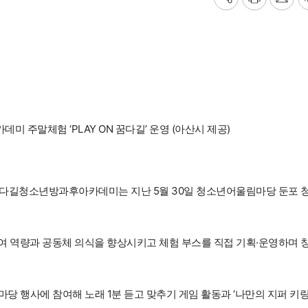
기
프
메
사
린
일
공
트
보
유
내
하
기
기
주말체험 ‘PLAY ON 꿈다길’ 운영 (아산시 제공)
꿈다길청소년방과후아카데미는 지난 5월 30일 청소년어울림마당 둔포 
여 역량과 공동체 의식을 향상시키고 체험 부스를 직접 기획·운영하며 
당 행사에 참여해 노래 1분 듣고 맞추기 게임 활동과 ‘나만의 지퍼 키링