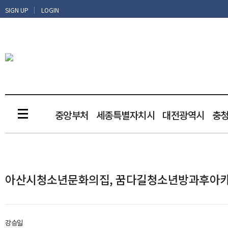
|
SIGN UP
LOGIN
중앙부처
세종특별자치시
대전광역시
충
아산시청소년문화의집, 꿈다길청소년방과후아카데미
강승일