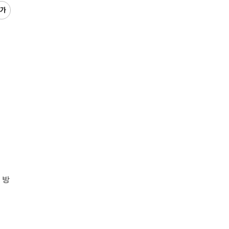
글
씨
키
우
기
 방