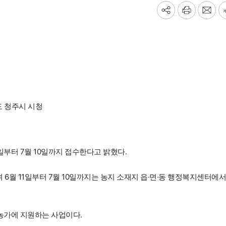
기
프
메
사
린
일
공
트
보
유
내
하
기
기
 청주시 시청
일부터 7월 10일까지 접수한다고 밝혔다.
 6월 11일부터 7월 10일까지는 농지 소재지 읍·면·동 행정복지센터에서
농가에 지원하는 사업이다.