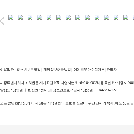
이용약관
|
청소년보호정책
|
개인정보취급방침
|
이메일무단수집거부
|
관리자
세종특별자치시 조치원읍 새내12길 105 | 사업자번호 : 640-04-00238 | 등록번호 : 세종,아00044
발행인 : 강승일 ㅣ 편집인 : 정대영 | 청소년보호책임자 : 강승일 | T. 044-863-2222
모든 콘텐츠(영상,기사, 사진)는 저작권법의 보호를 받은바, 무단 전