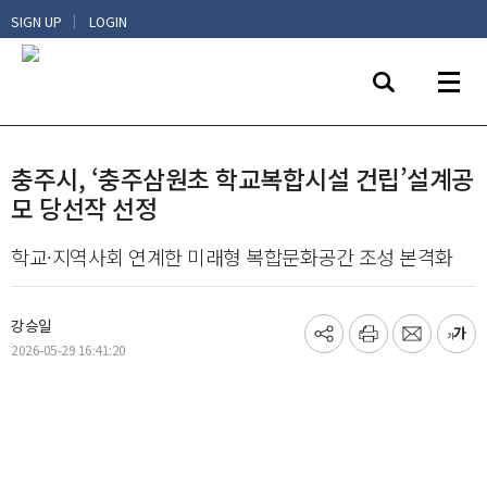
|
SIGN UP
LOGIN
충주시, ‘충주삼원초 학교복합시설 건립’설계공
모 당선작 선정
학교·지역사회 연계한 미래형 복합문화공간 조성 본격화
강승일
기
프
메
글
2026-05-29 16:41:20
사
린
일
씨
공
트
보
키
유
내
우
하
기
기
기