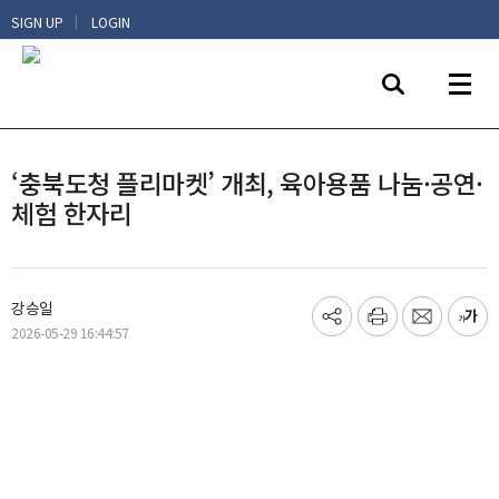
|
SIGN UP
LOGIN
‘충북도청 플리마켓’ 개최, 육아용품 나눔·공연·
체험 한자리
강승일
기
프
메
글
2026-05-29 16:44:57
사
린
일
씨
공
트
보
키
유
내
우
하
기
기
기