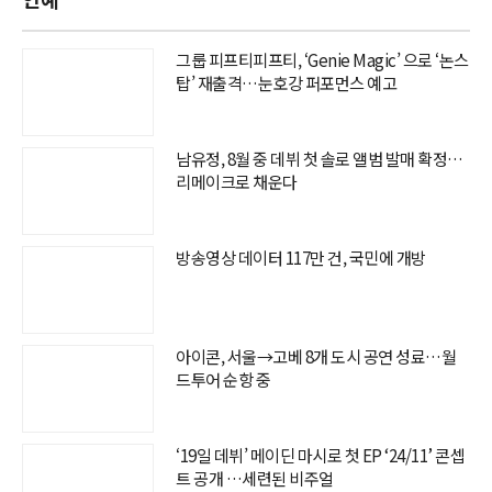
그룹 피프티피프티, ‘Genie Magic’ 으로 ‘논스
탑’ 재출격…눈호강 퍼포먼스 예고
남유정, 8월 중 데뷔 첫 솔로 앨범 발매 확정…
리메이크로 채운다
방송영상 데이터 117만 건, 국민에 개방
아이콘, 서울→고베 8개 도시 공연 성료…월
드투어 순항 중
‘19일 데뷔’ 메이딘 마시로 첫 EP ‘24/11’ 콘셉
트 공개 …세련된 비주얼