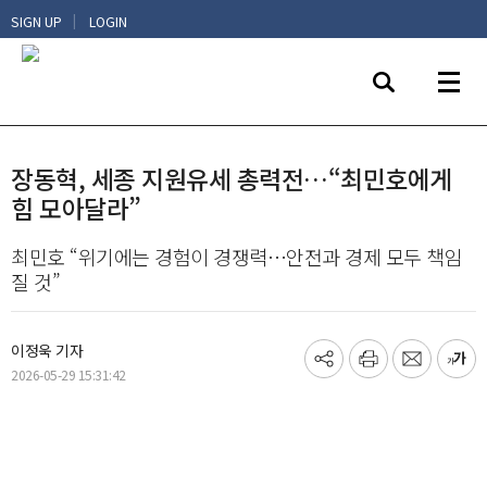
|
SIGN UP
LOGIN
장동혁, 세종 지원유세 총력전…“최민호에게
힘 모아달라”
최민호 “위기에는 경험이 경쟁력…안전과 경제 모두 책임
질 것”
이정욱 기자
기
프
메
글
2026-05-29 15:31:42
사
린
일
씨
공
트
보
키
유
내
우
하
기
기
기