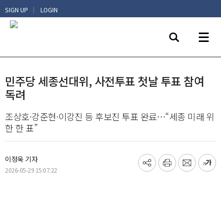
|
SIGN UP
LOGIN
민주당 세종선대위, 사전투표 첫날 투표 참여
독려
조상호·강준현·이강진 등 후보진 투표 완료…“세종 미래 위
한 한 표”
이정욱 기자
기
프
메
글
2026-05-29 15:07:22
사
린
일
씨
공
트
보
키
유
내
우
하
기
기
기