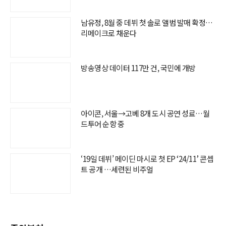
남유정, 8월 중 데뷔 첫 솔로 앨범 발매 확정…
리메이크로 채운다
방송영상 데이터 117만 건, 국민에 개방
아이콘, 서울→고베 8개 도시 공연 성료…월
드투어 순항 중
‘19일 데뷔’ 메이딘 마시로 첫 EP ‘24/11’ 콘셉
트 공개 …세련된 비주얼