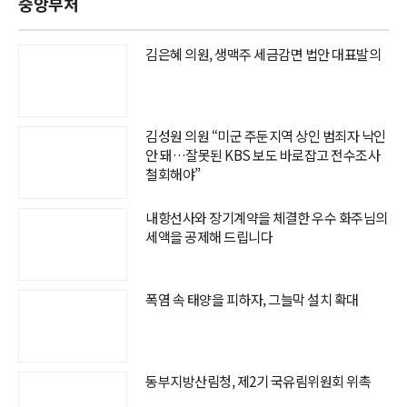
중앙부처
김은혜 의원, 생맥주 세금감면 법안 대표발의
김성원 의원 “미군 주둔지역 상인 범죄자 낙인
안 돼…잘못된 KBS 보도 바로잡고 전수조사
철회해야”
내항선사와 장기계약을 체결한 우수 화주님의
세액을 공제해 드립니다
폭염 속 태양을 피하자, 그늘막 설치 확대
동부지방산림청, 제2기 국유림위원회 위촉