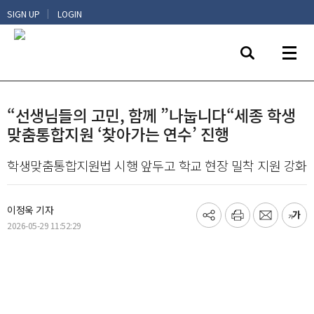
|
SIGN UP
LOGIN
“선생님들의 고민, 함께 ”나눕니다“세종 학생
맞춤통합지원 ‘찾아가는 연수’ 진행
학생맞춤통합지원법 시행 앞두고 학교 현장 밀착 지원 강화
이정욱 기자
기
프
메
글
2026-05-29 11:52:29
사
린
일
씨
공
트
보
키
유
내
우
하
기
기
기