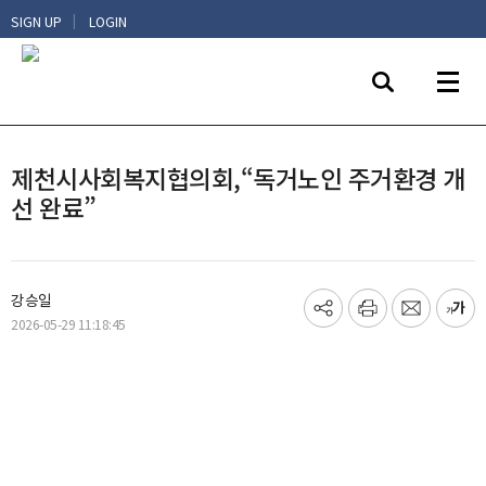
|
SIGN UP
LOGIN
제천시사회복지협의회,“독거노인 주거환경 개
선 완료”
강승일
기
프
메
글
2026-05-29 11:18:45
사
린
일
씨
공
트
보
키
유
내
우
하
기
기
기